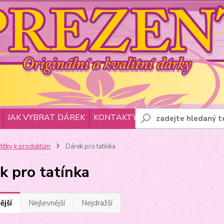
JAK VYBRAT DÁREK
KONTAKTY
títky k produktům
Dárek pro tatínka
k pro tatínka
ější
Nejlevnější
Nejdražší