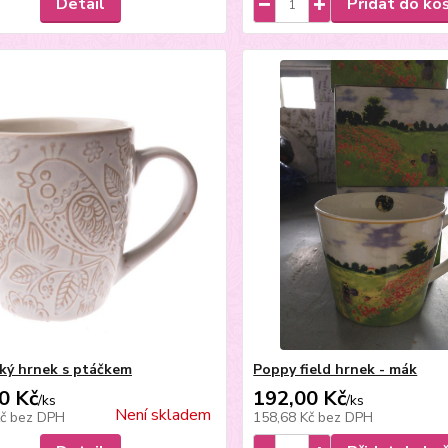
Detail
Přidat do ko
ký hrnek s ptáčkem
Poppy field hrnek - mák
0 Kč
192,00 Kč
/
ks
/
ks
Není skladem
Kč
bez DPH
158,68 Kč
bez DPH