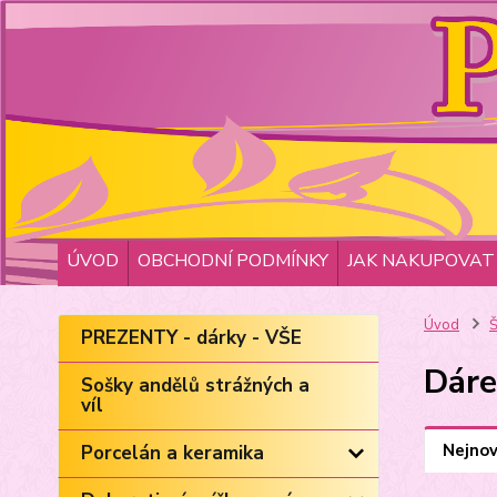
ÚVOD
OBCHODNÍ PODMÍNKY
JAK NAKUPOVAT
Úvod
Š
PREZENTY - dárky - VŠE
Dáre
Sošky andělů strážných a
víl
Nejnov
Porcelán a keramika