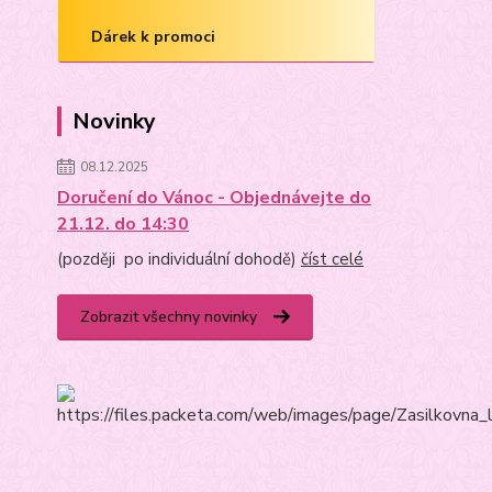
Dárek k promoci
Novinky
08.12.2025
Doručení do Vánoc - Objednávejte do
21.12. do 14:30
(později po individuální dohodě)
číst celé
Zobrazit všechny novinky