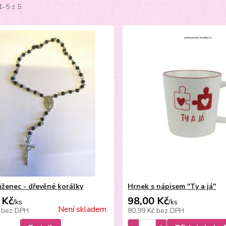
1-5 z 5
ůženec - dřevěné korálky
Hrnek s nápisem ''Ty a já''
 Kč
98,00 Kč
/
ks
/
ks
Není skladem
č
bez DPH
80,99 Kč
bez DPH