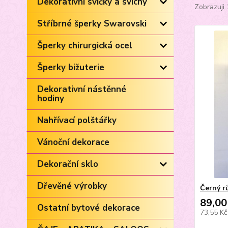
Dekorativní svíčky a svícny
Zobrazuji 
Stříbrné šperky Swarovski
Šperky chirurgická ocel
Šperky bižuterie
Dekorativní nástěnné
hodiny
Nahřívací polštářky
Vánoční dekorace
Dekorační sklo
Dřevěné výrobky
Černý r
89,00
Ostatní bytové dekorace
73,55 K