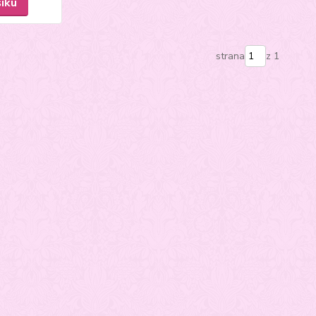
šíku
strana
z 1