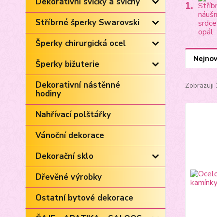
Dekorativní svíčky a svícny
1.
Stříbrné šperky Swarovski
Šperky chirurgická ocel
Nejnov
Šperky bižuterie
Dekorativní nástěnné
Zobrazuji 
hodiny
Nahřívací polštářky
Vánoční dekorace
Dekorační sklo
Dřevěné výrobky
Ostatní bytové dekorace