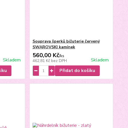
Souprava šperků bižuterie červený
SWAROVSKI kamínek
560,00 Kč
/
ks
Skladem
Skladem
462,81 Kč
bez DPH
šíku
Přidat do košíku