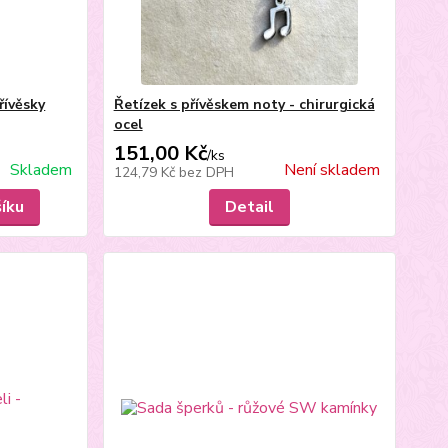
řívěsky
Řetízek s přívěskem noty - chirurgická
ocel
151,00 Kč
/
ks
Skladem
Není skladem
124,79 Kč
bez DPH
šíku
Detail