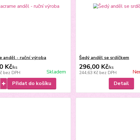
 anděl - ruční výroba
Šedý anděl se srdíčkem
0 Kč
296,00 Kč
/
ks
/
ks
Skladem
Nen
Kč
bez DPH
244,63 Kč
bez DPH
Přidat do košíku
Detail