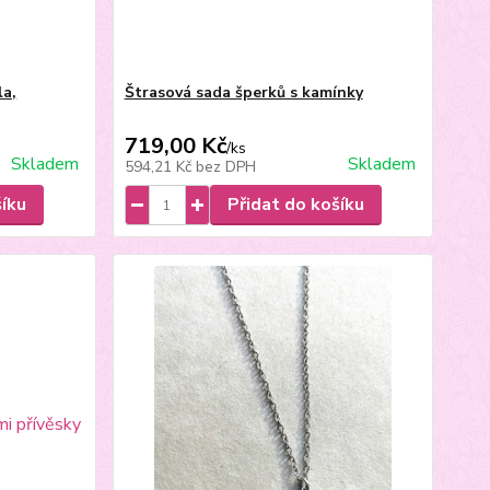
la,
Štrasová sada šperků s kamínky
719,00 Kč
/
ks
Skladem
Skladem
594,21 Kč
bez DPH
šíku
Přidat do košíku