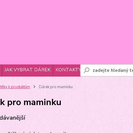
JAK VYBRAT DÁREK
KONTAKTY
títky k produktům
Dárek pro maminku
k pro maminku
dávanější