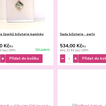
a šperků bižuterie kamínky
Sada bižuterie - perly
0 Kč
534,00 Kč
/
ks
/
ks
Skladem
Kč
bez DPH
441,32 Kč
bez DPH
Přidat do košíku
Přidat do ko