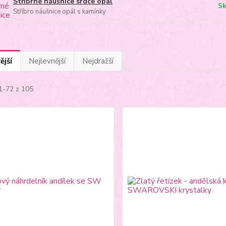
Stříbrné náušnice srdce opál
Sk
Stříbro náušnice opál s kamínky
ější
Nejlevnější
Nejdražší
1-72 z 105