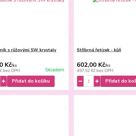
ník s růžovými SW krystaly
Stříbrná řetízek - kůň
0 Kč
602,00 Kč
/
ks
/
ks
Skladem
Kč
bez DPH
497,52 Kč
bez DPH
Přidat do košíku
Přidat do ko