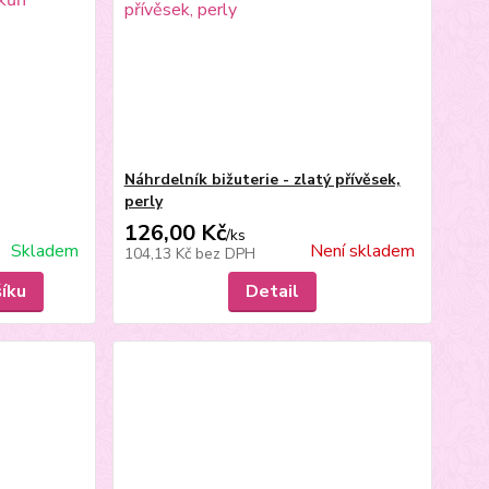
Náhrdelník bižuterie - zlatý přívěsek,
perly
126,00 Kč
/
ks
Skladem
Není skladem
104,13 Kč
bez DPH
šíku
Detail