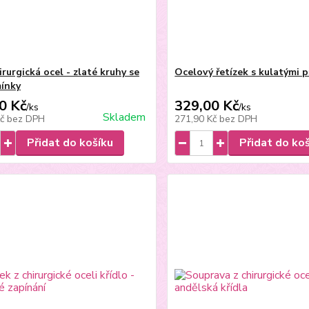
rurgická ocel - zlaté kruhy se
Ocelový řetízek s kulatými p
ínky
0 Kč
329,00 Kč
/
ks
/
ks
Skladem
Kč
bez DPH
271,90 Kč
bez DPH
Přidat do košíku
Přidat do ko