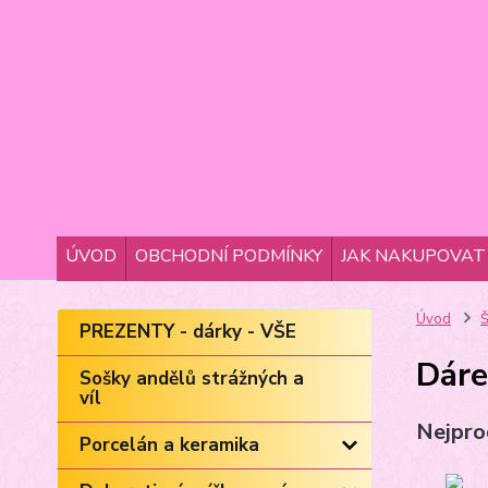
ÚVOD
OBCHODNÍ PODMÍNKY
JAK NAKUPOVAT
Úvod
Š
PREZENTY - dárky - VŠE
Dáre
Sošky andělů strážných a
víl
Nejpro
Porcelán a keramika