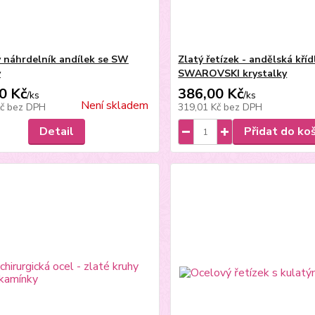
 náhrdelník andílek se SW
Zlatý řetízek - andělská kříd
y
SWAROVSKI krystalky
0 Kč
386,00 Kč
/
ks
/
ks
Není skladem
Kč
bez DPH
319,01 Kč
bez DPH
Detail
Přidat do ko