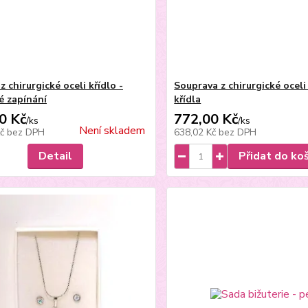
z chirurgické oceli křídlo -
Souprava z chirurgické oceli
é zapínání
křídla
0 Kč
772,00 Kč
/
ks
/
ks
Není skladem
Kč
bez DPH
638,02 Kč
bez DPH
Detail
Přidat do ko