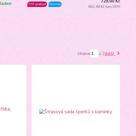
729,00 Kč
ladem
TOP produkt
Novinka
602,48 Kč bez DPH
strana
z 2
další