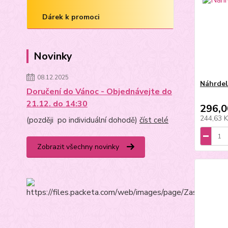
Dárek k promoci
Novinky
08.12.2025
Náhrdel
Doručení do Vánoc - Objednávejte do
21.12. do 14:30
296,0
244,63 
(později po individuální dohodě)
číst celé
Zobrazit všechny novinky