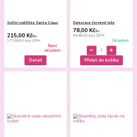
Svítící sněžítko Santa Claus
Dekorace červené lyže
78,00 Kč
/
ks
215,00 Kč
64,46 Kč
bez DPH
/
ks
Skladem
177,69 Kč
bez DPH
Není
skladem
Detail
Přidat do košíku