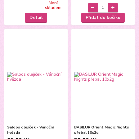
Není
skladem
Detail
Přidat do košíku
Saloos olejíček - Vánoční
BASILUR Orient Magic Nights
hvězda
přebal 10x2g