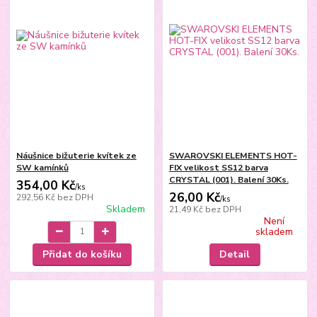
Náušnice bižuterie kvítek ze
SWAROVSKI ELEMENTS HOT-
SW kamínků
FIX velikost SS12 barva
CRYSTAL (001). Balení 30Ks.
354,00 Kč
/
ks
26,00 Kč
292,56 Kč
bez DPH
/
ks
Skladem
21,49 Kč
bez DPH
Není
skladem
Přidat do košíku
Detail