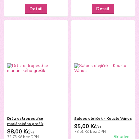
Detail
Detail
Drť z ostropestřce
Saloos olejíček - Kouzlo Vánoc
mariánského grešík
95,00 Kč
/
ks
88,00 Kč
78,51 Kč
bez DPH
/
ks
Skladem
72,73 Kč
bez DPH