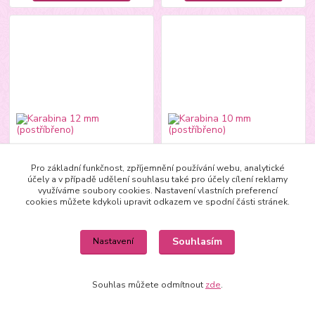
Pro základní funkčnost, zpříjemnění používání webu, analytické
účely a v případě udělení souhlasu také pro účely cílení reklamy
využíváme soubory cookies. Nastavení vlastních preferencí
cookies můžete kdykoli upravit odkazem ve spodní části stránek.
Karabina 12 mm (postříbřeno)
Karabina 10 mm (postříbřeno)
Souhlasím
Nastavení
3,80 Kč
5,00 Kč
/
ks
/
ks
3,14 Kč
bez DPH
4,13 Kč
bez DPH
Skladem
Skladem
Souhlas můžete odmítnout
zde
.