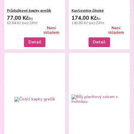
Průduškové kapky grešík
Kustovnice čínská
77,00 Kč
174,00 Kč
/
ks
/
ks
63,64 Kč
bez DPH
143,80 Kč
bez DPH
Není
Není
skladem
skladem
Detail
Detail