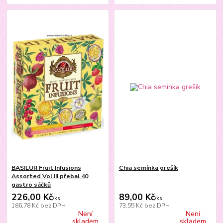
BASILUR Fruit Infusions
Chia semínka grešík
Assorted Vol.III přebal 40
gastro sáčků
226,00 Kč
89,00 Kč
/
ks
/
ks
186,78 Kč
bez DPH
73,55 Kč
bez DPH
Není
Není
skladem
skladem