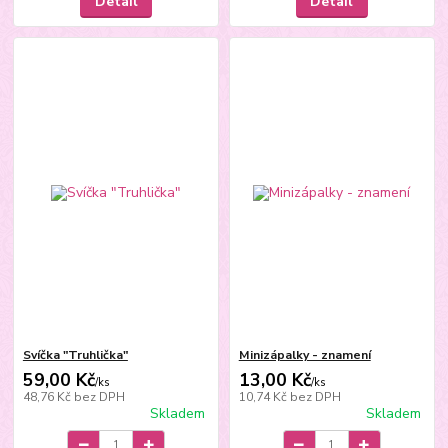
Detail
Detail
Svíčka "Truhlička"
Minizápalky - znamení
59,00 Kč
13,00 Kč
/
ks
/
ks
48,76 Kč
bez DPH
10,74 Kč
bez DPH
Skladem
Skladem