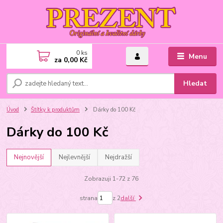
0
ks
Menu
za
0,00 Kč
Hledat
Úvod
Štítky k produktům
Dárky do 100 Kč
Dárky do 100 Kč
Nejnovější
Nejlevnější
Nejdražší
Zobrazuji 1-72 z 76
strana
z 2
další