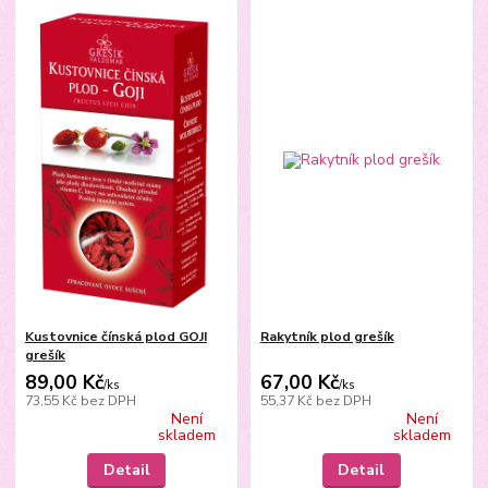
Kustovnice čínská plod GOJI
Rakytník plod grešík
grešík
89,00 Kč
67,00 Kč
/
ks
/
ks
73,55 Kč
bez DPH
55,37 Kč
bez DPH
Není
Není
skladem
skladem
Detail
Detail