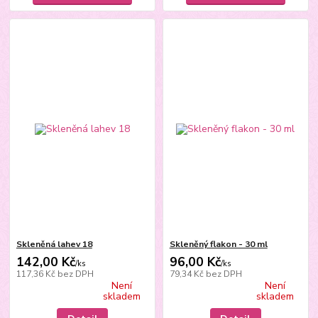
Skleněná lahev 18
Skleněný flakon - 30 ml
142,00 Kč
96,00 Kč
/
ks
/
ks
117,36 Kč
bez DPH
79,34 Kč
bez DPH
Není
Není
skladem
skladem