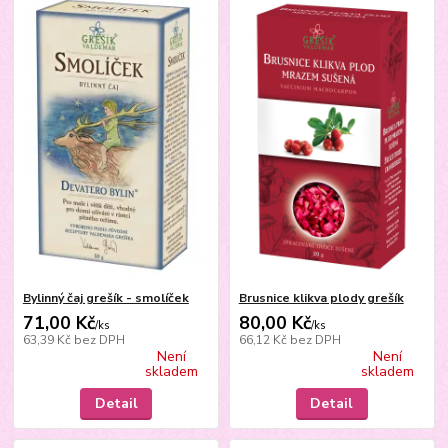
Bylinný čaj grešík - smolíček
Brusnice klikva plody grešík
71,00 Kč
80,00 Kč
/
ks
/
ks
63,39 Kč
bez DPH
66,12 Kč
bez DPH
Není
Není
skladem
skladem
Detail
Detail