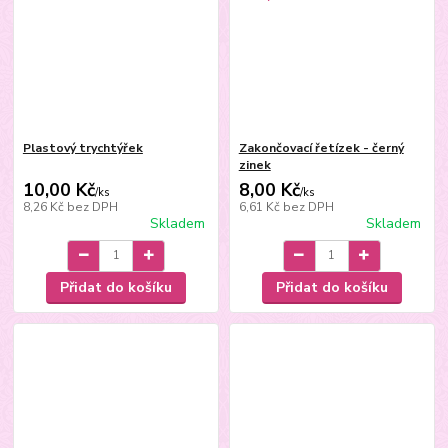
Plastový trychtýřek
Zakončovací řetízek - černý
zinek
10,00 Kč
8,00 Kč
/
ks
/
ks
8,26 Kč
bez DPH
6,61 Kč
bez DPH
Skladem
Skladem
Přidat do košíku
Přidat do košíku