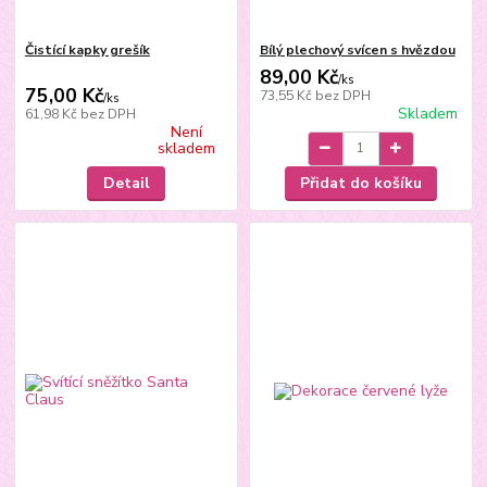
Čistící kapky grešík
Bílý plechový svícen s hvězdou
89,00 Kč
/
ks
75,00 Kč
73,55 Kč
bez DPH
/
ks
Skladem
61,98 Kč
bez DPH
Není
skladem
Detail
Přidat do košíku