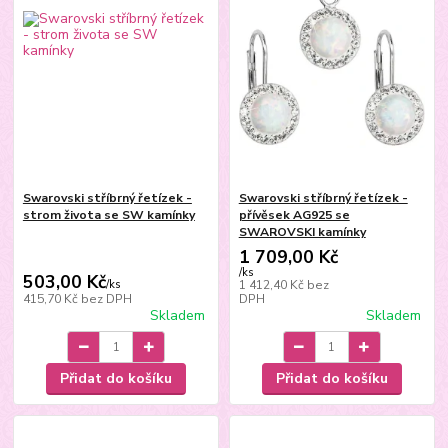
Swarovski stříbrný řetízek -
Swarovski stříbrný řetízek -
strom života se SW kamínky
přívěsek AG925 se
SWAROVSKI kamínky
1 709,00 Kč
/
ks
503,00 Kč
/
ks
1 412,40 Kč
bez
415,70 Kč
bez DPH
DPH
Skladem
Skladem
Přidat do košíku
Přidat do košíku