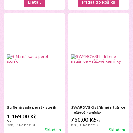
Detail
Přidat do košíku
Stříbrná sada perel - sloník
SWAROVSKI stříbrné náušnice
- růžové kamínky
1 169,00 Kč
760,00 Kč
/
ks
/
ks
966,12 Kč
bez DPH
628,10 Kč
bez DPH
Skladem
Skladem