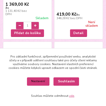
1 369,00 Kč
/
ks
1 131,40 Kč
bez
419,00 Kč
DPH
/
ks
Skladem
346,28 Kč
bez DPH
Není
skladem
Přidat do košíku
Detail
Pro základní funkčnost, zpříjemnění používání webu, analytické
účely a v případě udělení souhlasu také pro účely cílení reklamy
využíváme soubory cookies. Nastavení vlastních preferencí
cookies můžete kdykoli upravit odkazem ve spodní části stránek.
Souhlasím
Nastavení
Souhlas můžete odmítnout
zde
.