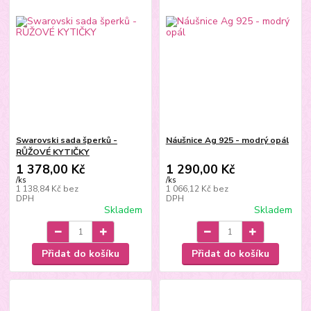
Swarovski sada šperků -
Náušnice Ag 925 - modrý opál
RŮŽOVÉ KYTIČKY
1 378,00 Kč
1 290,00 Kč
/
ks
/
ks
1 138,84 Kč
bez
1 066,12 Kč
bez
DPH
DPH
Skladem
Skladem
Přidat do košíku
Přidat do košíku