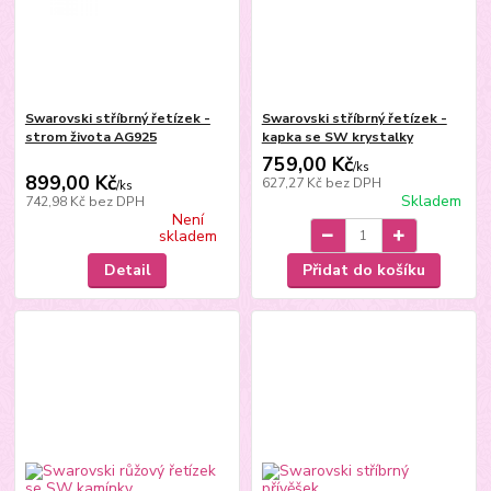
Swarovski stříbrný řetízek -
Swarovski stříbrný řetízek -
strom života AG925
kapka se SW krystalky
759,00 Kč
/
ks
899,00 Kč
627,27 Kč
bez DPH
/
ks
Skladem
742,98 Kč
bez DPH
Není
skladem
Detail
Přidat do košíku