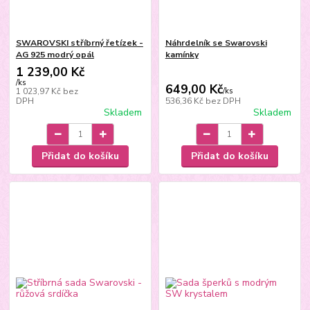
SWAROVSKI stříbrný řetízek -
Náhrdelník se Swarovski
AG 925 modrý opál
kamínky
1 239,00 Kč
/
ks
649,00 Kč
1 023,97 Kč
bez
/
ks
DPH
536,36 Kč
bez DPH
Skladem
Skladem
Přidat do košíku
Přidat do košíku