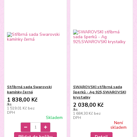
Stříbrná sada Swarovski
SWAROVSKI stříbrná sada
kamínky černá
šperků - Ag 925,SWAROVSKI
krystalky
1 838,00 Kč
2 038,00 Kč
/
ks
1 519,01 Kč
bez
/
ks
DPH
1 684,30 Kč
bez
Skladem
DPH
Není
skladem
Přidat do košíku
Detail