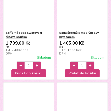
Stříbrná sada Swarovski -
Sada šperků s modrým SW
růžová srdíčka
krystalem
1 709,00 Kč
1 405,00 Kč
/
ks
/
ks
1 412,40 Kč
bez
1 161,16 Kč
bez
DPH
DPH
Skladem
Skladem
Přidat do košíku
Přidat do košíku