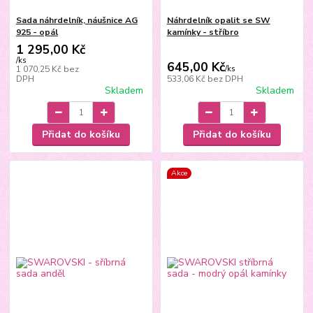
Sada náhrdelník, náušnice AG
Náhrdelník opalit se SW
925 - opál
kamínky - stříbro
1 295,00 Kč
/
ks
645,00 Kč
1 070,25 Kč
bez
/
ks
DPH
533,06 Kč
bez DPH
Skladem
Skladem
Přidat do košíku
Přidat do košíku
Akce