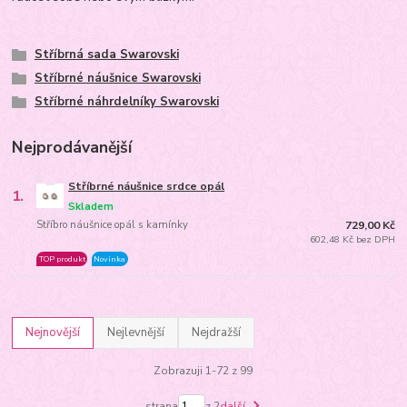
Stříbrná sada Swarovski
Stříbrné náušnice Swarovski
Stříbrné náhrdelníky Swarovski
Nejprodávanější
Stříbrné náušnice srdce opál
1.
Skladem
Stříbro náušnice opál s kamínky
729,00 Kč
602,48 Kč bez DPH
TOP produkt
Novinka
Nejnovější
Nejlevnější
Nejdražší
Zobrazuji 1-72 z 99
strana
z 2
další