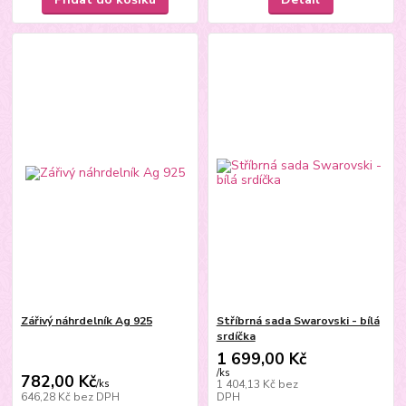
Zářivý náhrdelník Ag 925
Stříbrná sada Swarovski - bílá
srdíčka
1 699,00 Kč
/
ks
782,00 Kč
/
ks
1 404,13 Kč
bez
646,28 Kč
bez DPH
DPH