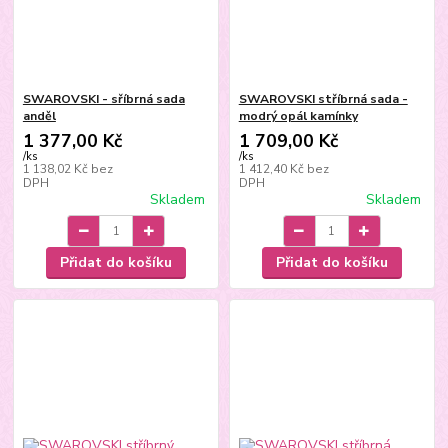
SWAROVSKI - sříbrná sada
SWAROVSKI stříbrná sada -
anděl
modrý opál kamínky
1 377,00 Kč
1 709,00 Kč
/
ks
/
ks
1 138,02 Kč
bez
1 412,40 Kč
bez
DPH
DPH
Skladem
Skladem
Přidat do košíku
Přidat do košíku