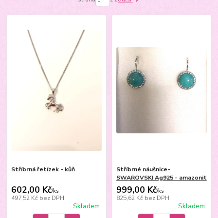
Stříbrná řetízek - kůň
Stříbrné náušnice-
SWAROVSKI Ag925 - amazonit
602,00 Kč
999,00 Kč
/
ks
/
ks
497,52 Kč
bez DPH
825,62 Kč
bez DPH
Skladem
Skladem