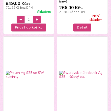
barvě
849,00 Kč
/
ks
266,00 Kč
701,65 Kč
bez DPH
/
ks
Skladem
219,83 Kč
bez DPH
Není
skladem
Přidat do košíku
Detail