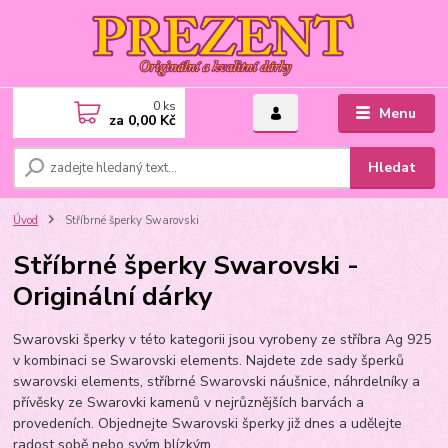
0
ks
Menu
za
0,00 Kč
Hledat
Úvod
Stříbrné šperky Swarovski
Stříbrné šperky Swarovski -
Originální dárky
Swarovski šperky v této kategorii jsou vyrobeny ze stříbra Ag 925
v kombinaci se Swarovski elements. Najdete zde sady šperků
swarovski elements, stříbrné Swarovski náušnice, náhrdelníky a
přívěsky ze Swarovki kamenů v nejrůznějších barvách a
provedeních. Objednejte Swarovski šperky již dnes a udělejte
radost sobě nebo svým blízkým.