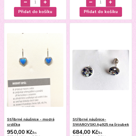
Přidat do košíku
Přidat do košíku
Stříbrné náušnice - modrá
Stříbrné náušnice-
srdíčka
SWAROVSKI Ag925 na šroubek
950,00 Kč
684,00 Kč
/
ks
/
ks