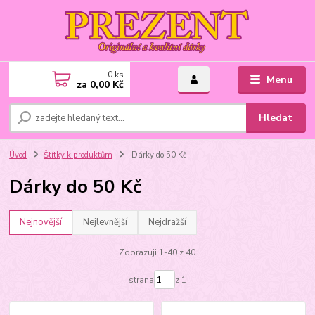
0
ks
Menu
za
0,00 Kč
Hledat
Úvod
Štítky k produktům
Dárky do 50 Kč
Dárky do 50 Kč
Nejnovější
Nejlevnější
Nejdražší
Zobrazuji 1-40 z 40
strana
z 1