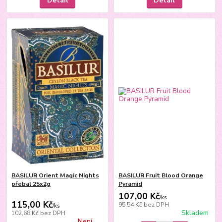
Detail
Detail
BASILUR Orient Magic Nights
BASILUR Fruit Blood Orange
přebal 25x2g
Pyramid
107,00 Kč
/
ks
115,00 Kč
95,54 Kč
bez DPH
/
ks
Skladem
102,68 Kč
bez DPH
Není