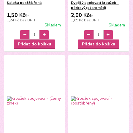
Kalota postříbřená
Dvojitý spojovací kroužek -
pérkový (staroměď)
1,50 Kč
2,00 Kč
/
ks
/
ks
1,24 Kč
bez DPH
1,65 Kč
bez DPH
Skladem
Skladem
Přidat do košíku
Přidat do košíku