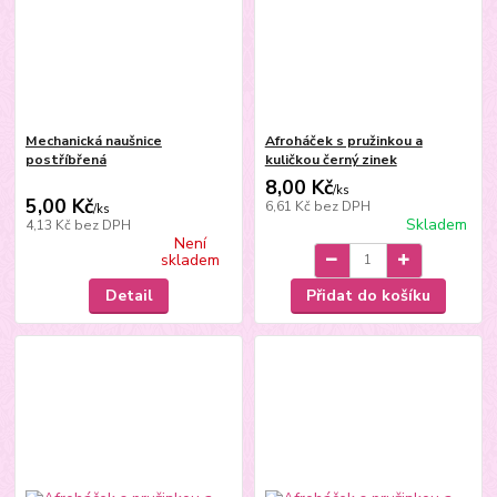
Mechanická naušnice
Afroháček s pružinkou a
postříbřená
kuličkou černý zinek
8,00 Kč
/
ks
5,00 Kč
6,61 Kč
bez DPH
/
ks
Skladem
4,13 Kč
bez DPH
Není
skladem
Detail
Přidat do košíku