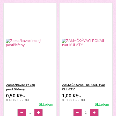
Zamačkávací rokajl
ZAMAČKÁVACÍ ROKAJL tvar
postříbřený
KULATÝ
0,50 Kč
1,00 Kč
/
ks
/
ks
0,41 Kč
bez DPH
0,83 Kč
bez DPH
Skladem
Skladem