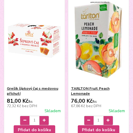
Grešík šípkový čaj s medovou
TARLTON Fruit Peach
příchutí
Lemonade
81,00 Kč
76,00 Kč
/
ks
/
ks
72,32 Kč
bez DPH
67,86 Kč
bez DPH
Skladem
Skladem
Přidat do košíku
Přidat do košíku