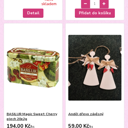
skladem
Detail
Přidat do košíku
BASILUR Magic Sweet Cherry
Anděl dřevo závěsný
plech 20x2g
194,00 Kč
59,00 Kč
/
ks
/
ks