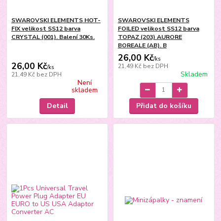
SWAROVSKI ELEMENTS HOT-
SWAROVSKI ELEMENTS
FIX velikost SS12 barva
FOILED velikost SS12 barva
CRYSTAL (001). Balení 30Ks.
TOPAZ (203) AURORE
BOREALE (AB). B
26,00 Kč
/
ks
26,00 Kč
21,49 Kč
bez DPH
/
ks
Skladem
21,49 Kč
bez DPH
Není
skladem
Detail
Přidat do košíku