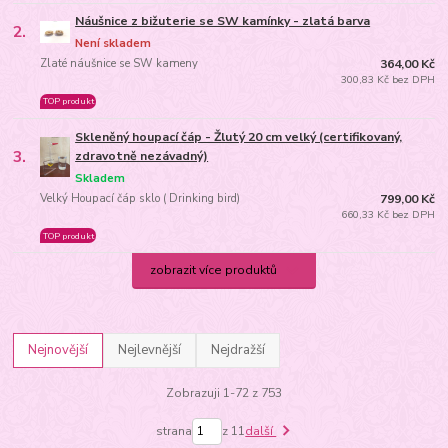
Náušnice z bižuterie se SW kamínky - zlatá barva
2.
Není skladem
Zlaté náušnice se SW kameny
364,00 Kč
300,83 Kč bez DPH
TOP produkt
Skleněný houpací čáp - Žlutý 20 cm velký (certifikovaný,
3.
zdravotně nezávadný)
Skladem
Velký Houpací čáp sklo ( Drinking bird)
799,00 Kč
660,33 Kč bez DPH
TOP produkt
zobrazit více produktů
Nejnovější
Nejlevnější
Nejdražší
Zobrazuji 1-72 z 753
strana
z 11
další