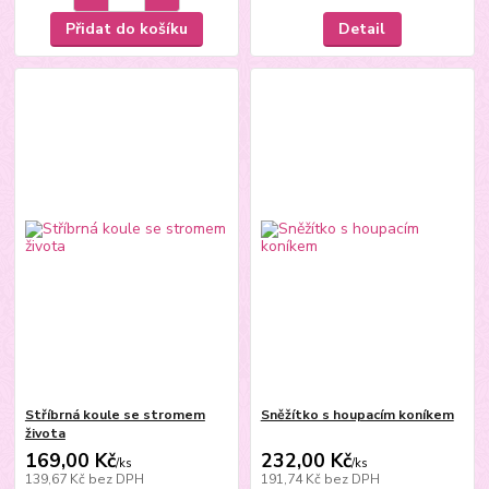
Přidat do košíku
Detail
Stříbrná koule se stromem
Sněžítko s houpacím koníkem
života
169,00 Kč
232,00 Kč
/
ks
/
ks
139,67 Kč
bez DPH
191,74 Kč
bez DPH