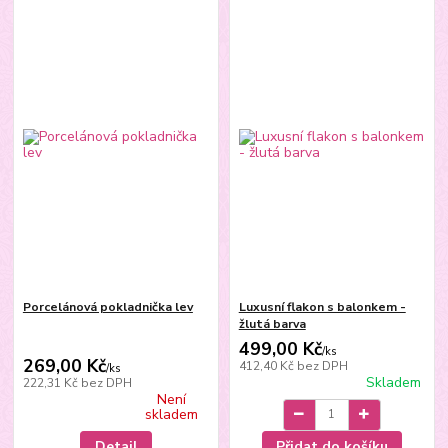
Porcelánová pokladnička lev
Luxusní flakon s balonkem -
žlutá barva
499,00 Kč
/
ks
269,00 Kč
412,40 Kč
bez DPH
/
ks
Skladem
222,31 Kč
bez DPH
Není
skladem
Detail
Přidat do košíku