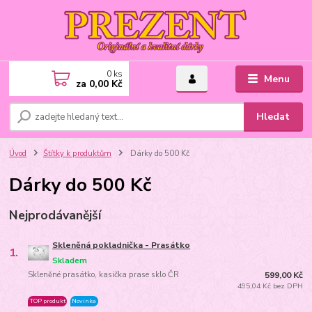
0
ks
Menu
za
0,00 Kč
Hledat
Úvod
Štítky k produktům
Dárky do 500 Kč
Dárky do 500 Kč
Nejprodávanější
Skleněná pokladnička - Prasátko
1.
Skladem
Skleněné prasátko, kasička prase sklo ČR
599,00 Kč
495,04 Kč bez DPH
TOP produkt
Novinka