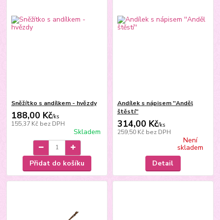
Sněžítko s andílkem - hvězdy
Andílek s nápisem ''Anděl
štěstí''
188,00 Kč
/
ks
314,00 Kč
155,37 Kč
bez DPH
/
ks
Skladem
259,50 Kč
bez DPH
Není
skladem
Přidat do košíku
Detail