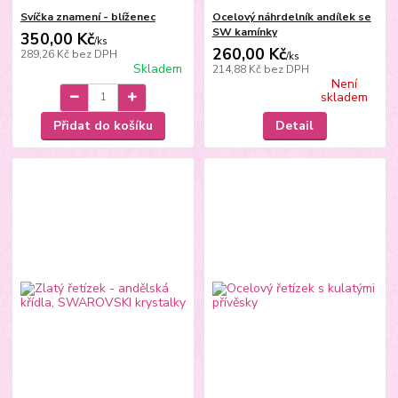
Svíčka znamení - blíženec
Ocelový náhrdelník andílek se
SW kamínky
350,00 Kč
/
ks
260,00 Kč
289,26 Kč
bez DPH
/
ks
Skladem
214,88 Kč
bez DPH
Není
skladem
Přidat do košíku
Detail