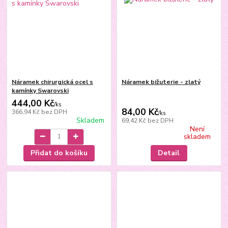
Náramek chirurgická ocel s
Náramek bižuterie - zlatý
kamínky Swarovski
444,00 Kč
/
ks
84,00 Kč
366,94 Kč
bez DPH
/
ks
Skladem
69,42 Kč
bez DPH
Není
skladem
Přidat do košíku
Detail