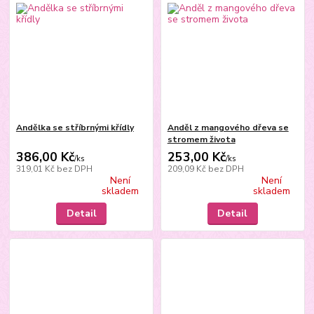
Andělka se stříbrnými křídly
Anděl z mangového dřeva se
stromem života
386,00 Kč
253,00 Kč
/
ks
/
ks
319,01 Kč
bez DPH
209,09 Kč
bez DPH
Není
Není
skladem
skladem
Detail
Detail