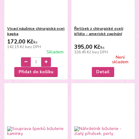
Visací náušnice chirurgická ocel
Řetízek z chirurgické oceli
kapka
křídlo - americké zapínání
172,00 Kč
/
ks
395,00 Kč
142,15 Kč
bez DPH
/
ks
Skladem
326,45 Kč
bez DPH
Není
skladem
Přidat do košíku
Detail