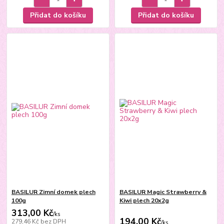
Přidat do košíku
Přidat do košíku
BASILUR Zimní domek plech
BASILUR Magic Strawberry &
100g
Kiwi plech 20x2g
313,00 Kč
/
ks
194,00 Kč
279,46 Kč
bez DPH
/
ks