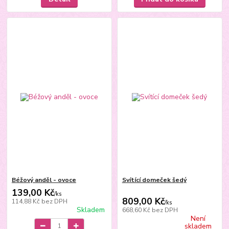
Béžový anděl - ovoce
Svítící domeček šedý
139,00 Kč
/
ks
809,00 Kč
114,88 Kč
bez DPH
/
ks
Skladem
668,60 Kč
bez DPH
Není
skladem