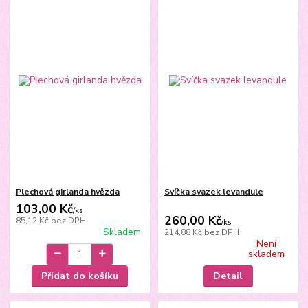
Plechová girlanda hvězda
Svíčka svazek levandule
103,00 Kč
/
ks
260,00 Kč
85,12 Kč
bez DPH
/
ks
Skladem
214,88 Kč
bez DPH
Není
skladem
Přidat do košíku
Detail