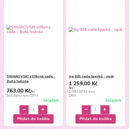
SWAROVSKI stříbrná sada -
Ag 925 sada šperků - opál
žlutá hvězda
1 259,00 Kč
/
ks
763,00 Kč
/
ks
1 040,50 Kč
bez
630,58 Kč
bez DPH
DPH
Skladem
Skladem
Přidat do košíku
Přidat do košíku