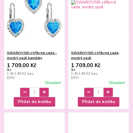
SWAROVSKI stříbrná sada -
SWAROVSKI stříbrná sada,
modrý opál kamínky
modrý opál
1 709,00 Kč
1 709,00 Kč
/
ks
/
ks
1 412,40 Kč
bez
1 412,40 Kč
bez
DPH
DPH
Skladem
Skladem
Přidat do košíku
Přidat do košíku