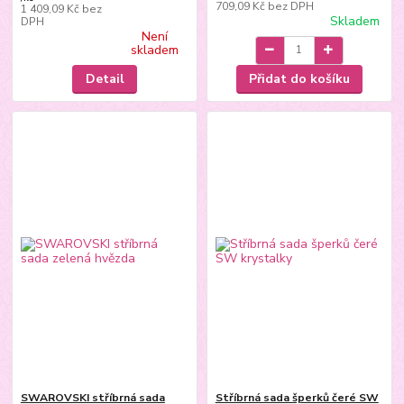
709,09 Kč
bez DPH
1 409,09 Kč
bez
Skladem
DPH
Není
skladem
Detail
Přidat do košíku
SWAROVSKI stříbrná sada
Stříbrná sada šperků čeré SW