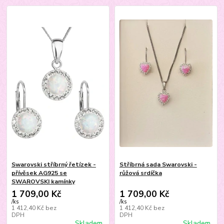
Swarovski stříbrný řetízek -
Stříbrná sada Swarovski -
přívěsek AG925 se
růžová srdíčka
SWAROVSKI kamínky
1 709,00 Kč
1 709,00 Kč
/
ks
/
ks
1 412,40 Kč
bez
1 412,40 Kč
bez
DPH
DPH
Skladem
Skladem