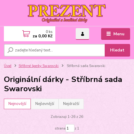
0
ks
Menu
za
0,00 Kč
Hledat
Úvod
Stříbrné šperky Swarovski
Stříbrná sada Swarovski
Originální dárky - Stříbrná sada
Swarovski
Nejnovější
Nejlevnější
Nejdražší
Zobrazuji 1-26 z 26
strana
z 1