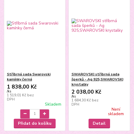
Stříbrná sada Swarovski
SWAROVSKI stříbrná sada
kamínky černá
šperků - Ag 925,SWAROVSKI
krystalky
1 838,00 Kč
2 038,00 Kč
/
ks
1 519,01 Kč
bez
/
ks
DPH
1 684,30 Kč
bez
Skladem
DPH
Není
skladem
Přidat do košíku
Detail