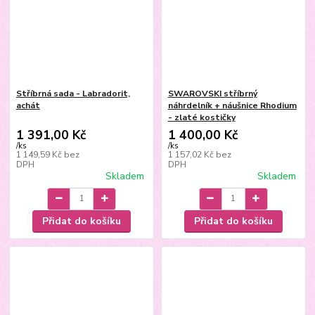
Stříbrná sada - Labradorit,
SWAROVSKI stříbrný
achát
náhrdelník + náušnice Rhodium
- zlaté kostičky
1 391,00 Kč
1 400,00 Kč
/
ks
/
ks
1 149,59 Kč
bez
1 157,02 Kč
bez
DPH
DPH
Skladem
Skladem
Přidat do košíku
Přidat do košíku