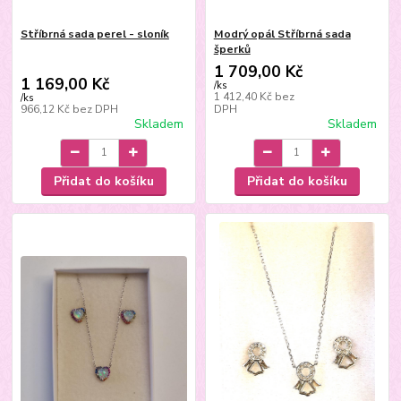
Stříbrná sada perel - sloník
Modrý opál Stříbrná sada
šperků
1 709,00 Kč
1 169,00 Kč
/
ks
1 412,40 Kč
bez
/
ks
966,12 Kč
bez DPH
DPH
Skladem
Skladem
Přidat do košíku
Přidat do košíku