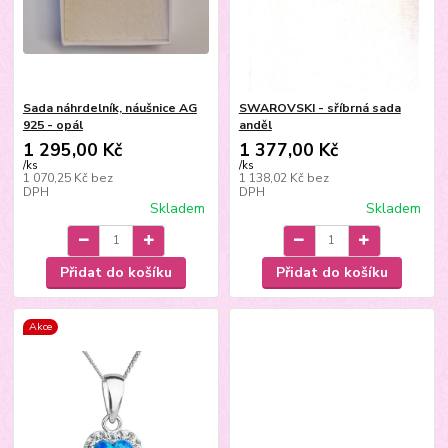
Sada náhrdelník, náušnice AG
SWAROVSKI - sříbrná sada
925 - opál
anděl
1 295,00 Kč
1 377,00 Kč
/
ks
/
ks
1 070,25 Kč
bez
1 138,02 Kč
bez
DPH
DPH
Skladem
Skladem
Přidat do košíku
Přidat do košíku
Akce