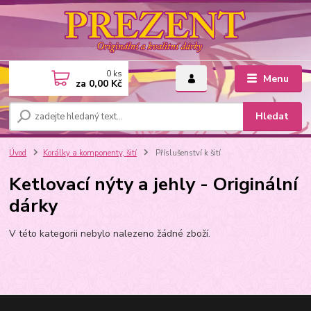
0
ks
Menu
za
0,00 Kč
Hledat
Úvod
Korálky a komponenty, šití
Příslušenství k šití
Ketlovací nýty a jehly - Originální
dárky
V této kategorii nebylo nalezeno žádné zboží.