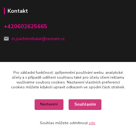
Kontakt
+420602625665
m.joachimsthaler@seznam.cz,
Pro základní funkčnost, zpříjemnění používání webu, analytické
Vytvořeno na
Eshop-rychle.cz
účely a v případě udělení souhlasu také pro účely cílení reklamy
využíváme soubory cookies. Nastavení vlastních preferencí
cookies můžete kdykoli upravit odkazem ve spodní části stránek.
Souhlasím
Nastavení
Souhlas můžete odmítnout
zde
.