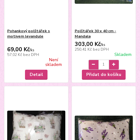
Pohankový polštářek s
Polštářek 30 x 40 cm -
motivem levandule
Mandala
303,00 Kč
/
ks
69,00 Kč
250,41 Kč
bez DPH
/
ks
Skladem
57,02 Kč
bez DPH
Není
skladem
Detail
Přidat do košíku