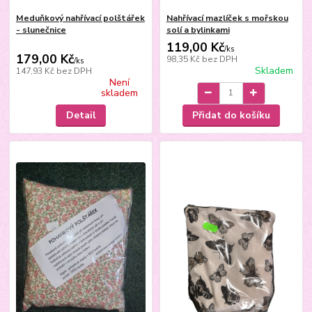
Meduňkový nahřívací polštářek
Nahřívací mazlíček s mořskou
- slunečnice
solí a bylinkami
119,00 Kč
/
ks
179,00 Kč
98,35 Kč
bez DPH
/
ks
Skladem
147,93 Kč
bez DPH
Není
skladem
Detail
Přidat do košíku