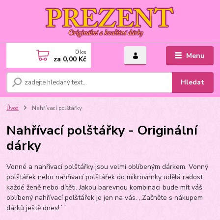
0
ks
Menu
za
0,00 Kč
Hledat
Úvod
Nahřívací polštářky
Nahřívací polštářky - Originální
dárky
Vonné a nahřívací polštářky jsou velmi oblíbeným dárkem. Vonný
polštářek nebo nahřívací polštářek do mikrovnnky udělá radost
každé ženě nebo dítěti. Jakou barevnou kombinaci bude mít váš
oblíbený nahřívací polštářek je jen na vás. ,,Začněte s nákupem
dárků ještě dnes!´´