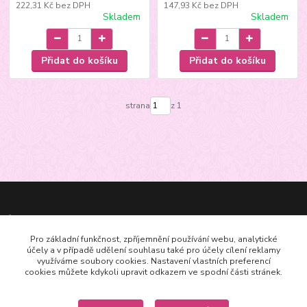
222,31 Kč
bez DPH
147,93 Kč
bez DPH
Skladem
Skladem
Přidat do košíku
Přidat do košíku
strana
z 1
Kontakt
Pro základní funkčnost, zpříjemnění používání webu, analytické
účely a v případě udělení souhlasu také pro účely cílení reklamy
+420602625665
využíváme soubory cookies. Nastavení vlastních preferencí
cookies můžete kdykoli upravit odkazem ve spodní části stránek.
m.joachimsthaler@seznam.cz,