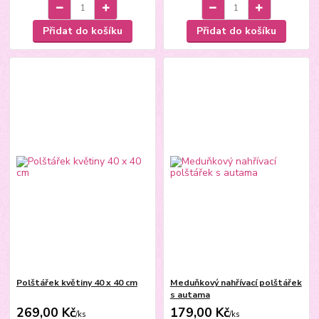
Přidat do košíku
Přidat do košíku
Polštářek květiny 40 x 40 cm
Meduňkový nahřívací polštářek
s autama
269,00 Kč
179,00 Kč
/
ks
/
ks