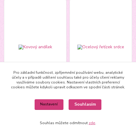
Pro základní funkčnost, zpříjemnění používání webu, analytické
účely a v případě udělení souhlasu také pro účely cílení reklamy
využíváme soubory cookies. Nastavení vlastních preferencí
cookies můžete kdykoli upravit odkazem ve spodní části stránek.
Kovový andílek
Ocelový řetízek srdce
287,00 Kč
Souhlasím
Nastavení
/
ks
242,00 Kč
237,19 Kč
bez DPH
/
ks
Skladem
200,00 Kč
bez DPH
Není
Souhlas můžete odmítnout
zde
.
skladem
Detail
Přidat do košíku