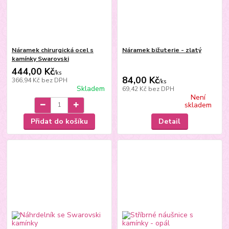
Náramek chirurgická ocel s
Náramek bižuterie - zlatý
kamínky Swarovski
444,00 Kč
/
ks
84,00 Kč
366,94 Kč
bez DPH
/
ks
Skladem
69,42 Kč
bez DPH
Není
skladem
Přidat do košíku
Detail