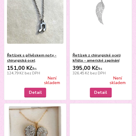
Řetízek s přívěskem noty -
Řetízek z chirurgické oceli
chirurgická ocel
křídlo - americké zapínání
151,00 Kč
395,00 Kč
/
ks
/
ks
124,79 Kč
bez DPH
326,45 Kč
bez DPH
Není
Není
skladem
skladem
Detail
Detail