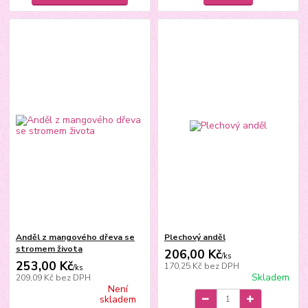
Anděl z mangového dřeva se
Plechový anděl
stromem života
206,00 Kč
/
ks
253,00 Kč
170,25 Kč
bez DPH
/
ks
Skladem
209,09 Kč
bez DPH
Není
skladem