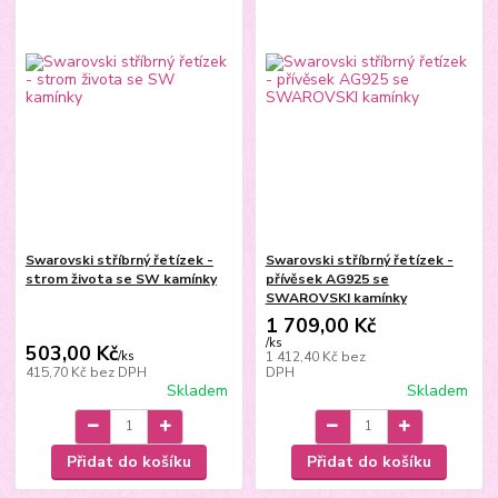
Swarovski stříbrný řetízek -
Swarovski stříbrný řetízek -
strom života se SW kamínky
přívěsek AG925 se
SWAROVSKI kamínky
1 709,00 Kč
/
ks
503,00 Kč
/
ks
1 412,40 Kč
bez
415,70 Kč
bez DPH
DPH
Skladem
Skladem
Přidat do košíku
Přidat do košíku