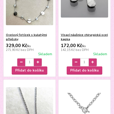
Ocelový řetízek s kulatými
Visací náušnice chirurgická ocel
přívěsky
kapka
329,00 Kč
172,00 Kč
/
ks
/
ks
271,90 Kč
bez DPH
142,15 Kč
bez DPH
Skladem
Skladem
Přidat do košíku
Přidat do košíku