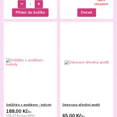
Není
skladem
Přidat do košíku
Detail
Sněžítko s andílkem - hvězdy
Dekorace dřevěný anděl
188,00 Kč
/
ks
65,00 Kč
155,37 Kč
bez DPH
/
ks