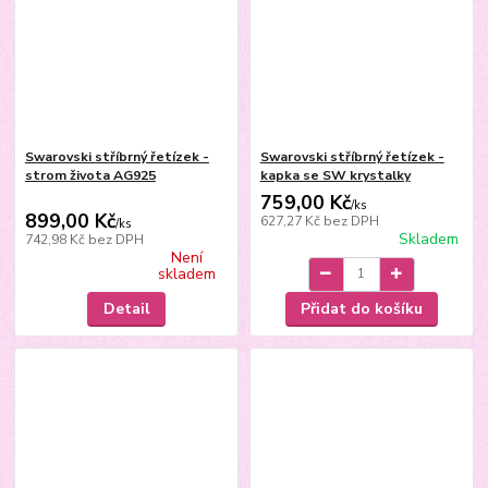
Swarovski stříbrný řetízek -
Swarovski stříbrný řetízek -
strom života AG925
kapka se SW krystalky
759,00 Kč
/
ks
899,00 Kč
627,27 Kč
bez DPH
/
ks
Skladem
742,98 Kč
bez DPH
Není
skladem
Detail
Přidat do košíku