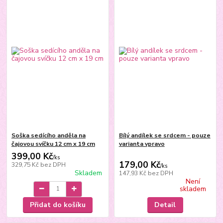
Soška sedícího anděla na
Bílý andílek se srdcem - pouze
čajovou svíčku 12 cm x 19 cm
varianta vpravo
399,00 Kč
/
ks
179,00 Kč
329,75 Kč
bez DPH
/
ks
Skladem
147,93 Kč
bez DPH
Není
skladem
Přidat do košíku
Detail