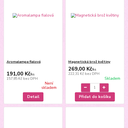
Aromalampa fialová
Magnetická brož květiny
269,00 Kč
/
ks
191,00 Kč
222,31 Kč
bez DPH
/
ks
Skladem
157,85 Kč
bez DPH
Není
skladem
Detail
Přidat do košíku