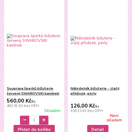
Souprava šperků bižuterie
Náhrdelník bižuterie - zlatý
červený SWAROVSKI kamínek
přívěsek, perly
560,00 Kč
/
ks
126,00 Kč
462,81 Kč
bez DPH
/
ks
Skladem
104,13 Kč
bez DPH
Není
skladem
Přidat do košíku
Detail