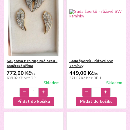
Souprava z chirurgické oceli -
Sada šperků - růžové SW
andělská křídla
kamínky
772,00 Kč
449,00 Kč
/
ks
/
ks
638,02 Kč
bez DPH
371,07 Kč
bez DPH
Skladem
Skladem
Přidat do košíku
Přidat do košíku