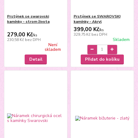
Prstýnek se swarovski
Prstýnek se SWAROVSKI
kamínky - strom života
kamínky - Akryl
399,00 Kč
/
ks
279,00 Kč
329,75 Kč
bez DPH
/
ks
Skladem
230,58 Kč
bez DPH
Není
skladem
Detail
Přidat do košíku