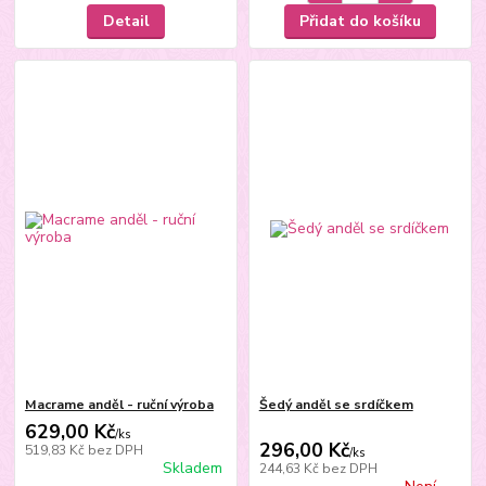
Detail
Přidat do košíku
Macrame anděl - ruční výroba
Šedý anděl se srdíčkem
629,00 Kč
/
ks
296,00 Kč
519,83 Kč
bez DPH
/
ks
Skladem
244,63 Kč
bez DPH