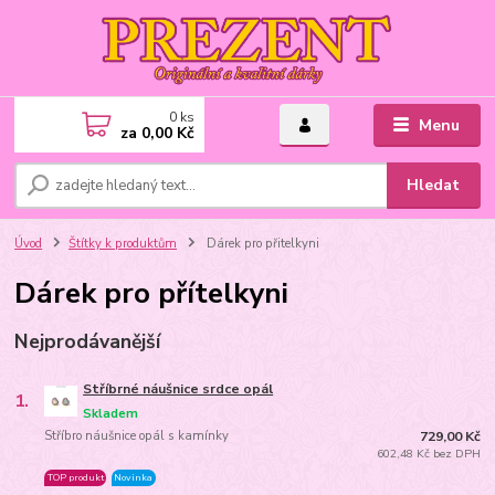
0
ks
Menu
za
0,00 Kč
Hledat
Úvod
Štítky k produktům
Dárek pro přitelkyni
Dárek pro přítelkyni
Nejprodávanější
Stříbrné náušnice srdce opál
1.
Skladem
Stříbro náušnice opál s kamínky
729,00 Kč
602,48 Kč bez DPH
TOP produkt
Novinka