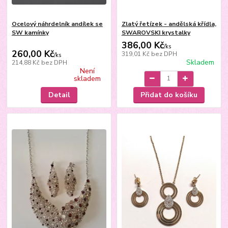
Ocelový náhrdelník andílek se
Zlatý řetízek - andělská křídla,
SW kamínky
SWAROVSKI krystalky
386,00 Kč
/
ks
260,00 Kč
319,01 Kč
bez DPH
/
ks
Skladem
214,88 Kč
bez DPH
Není
skladem
Detail
Přidat do košíku