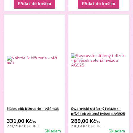
Přidat do košíku
Přidat do košíku
Náhrdelík bižuterie - vlčí mák
Swarovski stříbrný řetízek -
přívěsek zelená hvězda AG925
331,00 Kč
289,00 Kč
/
ks
/
ks
273,55 Kč
bez DPH
238,84 Kč
bez DPH
Skladem
Skladem