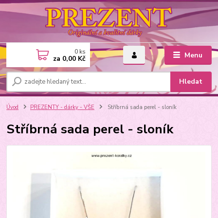
0
ks
Menu
za
0,00 Kč
Hledat
Úvod
PREZENTY - dárky - VŠE
Stříbrná sada perel - sloník
Stříbrná sada perel - sloník