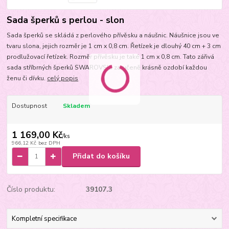
Sada šperků s perlou - slon
Sada šperků se skládá z perlového přívěsku a náušnic. Náušnice jsou ve
tvaru slona, jejich rozměr je 1 cm x 0,8 cm. Řetízek je dlouhý 40 cm + 3 cm
prodlužovací řetízek. Rozměr přívěsku je také 1 cm x 0,8 cm. Tato zářivá
sada stříbrných šperků SWAROVSKI zaručeně krásně ozdobí každou
ženu či dívku.
celý popis
Dostupnost
Skladem
1 169,00 Kč
/
ks
966,12 Kč
bez DPH
Přidat do košíku
Číslo produktu:
39107.3
Kompletní specifikace