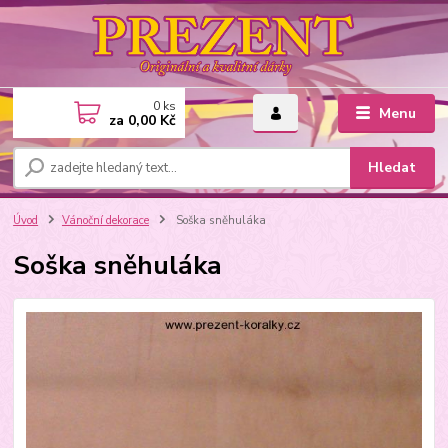
0
ks
Menu
za
0,00 Kč
Hledat
Úvod
Vánoční dekorace
Soška sněhuláka
Soška sněhuláka