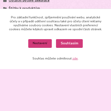
Ostatní bytové dekorace
Štítky k produktům
Dárek k vánocům
Pro základní funkčnost, zpříjemnění používání webu, analytické
účely a v případě udělení souhlasu také pro účely cílení reklamy
Dárky do 200 Kč
využíváme soubory cookies. Nastavení vlastních preferencí
cookies můžete kdykoli upravit odkazem ve spodní části stránek.
Dárky do 500 Kč
Dárky do 1000 Kč
Souhlasím
Nastavení
Souhlas můžete odmítnout
zde
.
Kontakt
+420602625665
m.joachimsthaler@seznam.cz,