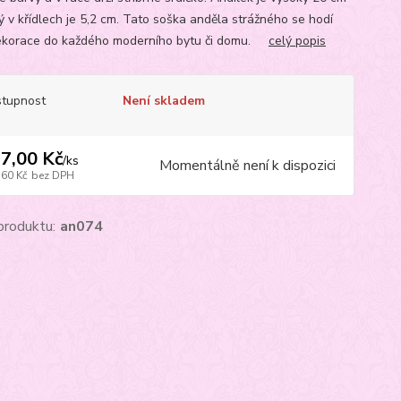
ký v křídlech je 5,2 cm. Tato soška anděla strážného se hodí
ekorace do každého moderního bytu či domu.
celý popis
tupnost
Není skladem
7,00 Kč
/
ks
Momentálně není k dispozici
,60 Kč
bez DPH
produktu:
an074