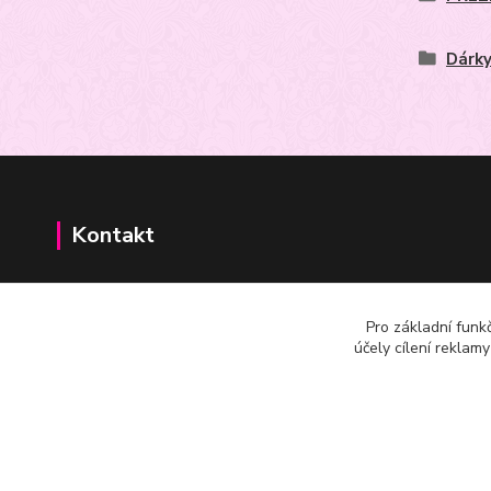
Dárky
Kontakt
+420602625665
Pro základní funk
účely cílení reklam
m.joachimsthaler@seznam.cz,