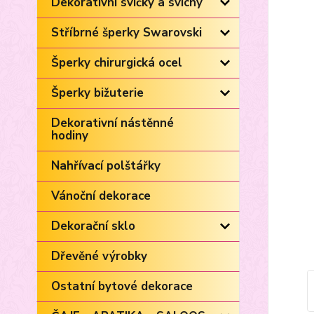
Dekorativní svíčky a svícny
Stříbrné šperky Swarovski
Šperky chirurgická ocel
Šperky bižuterie
Dekorativní nástěnné
hodiny
Nahřívací polštářky
Vánoční dekorace
Dekorační sklo
Dřevěné výrobky
Ostatní bytové dekorace