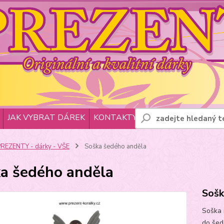
JAK VYBRAT DÁREK
KONTAKTY
REZENTY - dárky - VŠE
Soška šedého anděla
a šedého anděla
Sošk
Soška 
do šedé