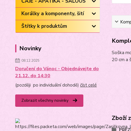
ČAJE - APATIKA - SALOOS
Korálky a komponenty, šití
Kompl
Štítky k produktům
Komple
Novinky
Soška mod
20 cm a š
08.12.2025
Doručení do Vánoc - Objednávejte do
21.12. do 14:30
(později po individuální dohodě)
číst celé
Zobrazit všechny novinky
Zboží 
PREZE