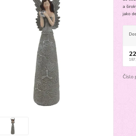
a širo
jako d
Dos
22
187
Číslo 