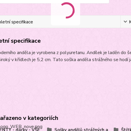
etní specifikace
tní specifikace
erního anděla je vyrobena z polyuretanu. Andílek je laděn do šed
iroký v křídlech je 5,2 cm. Tato soška anděla strážného se hodí
zařazeno v kategoriích
NTY - dárky - VŠE
Sošky andělů strážných a
Štít