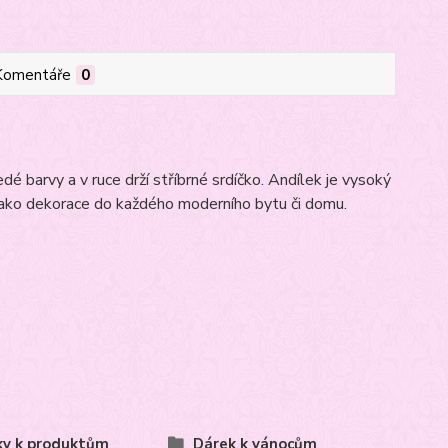
Komentáře
0
é barvy a v ruce drží stříbrné srdíčko. Andílek je vysoký
 jako dekorace do každého moderního bytu či domu.
ky k produktům
Dárek k vánocům