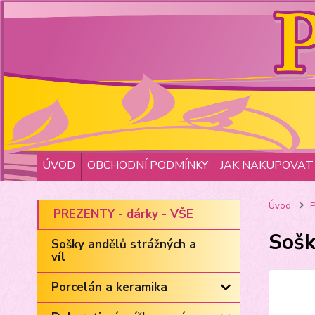
ÚVOD
OBCHODNÍ PODMÍNKY
JAK NAKUPOVAT
Úvod
P
PREZENTY - dárky - VŠE
Sošk
Sošky andělů strážných a
víl
Porcelán a keramika