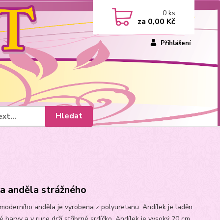
0
ks
za
0,00 Kč
Přihlášení
Hledat
a anděla strážného
moderního anděla je vyrobena z polyuretanu. Andílek je laděn
 barvy a v ruce drží stříbrné srdíčko. Andílek je vysoký 20 cm