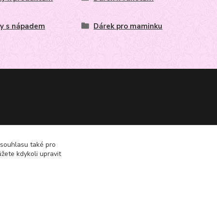
y s nápadem
Dárek pro maminku
 souhlasu také pro
žete kdykoli upravit