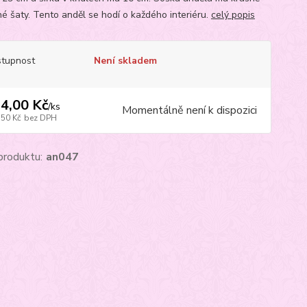
é šaty. Tento anděl se hodí o každého interiéru.
celý popis
tupnost
Není skladem
4,00 Kč
/
ks
Momentálně není k dispozici
,50 Kč
bez DPH
produktu:
an047