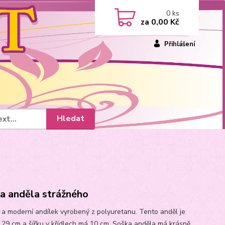
0
ks
za
0,00 Kč
Přihlášení
Hledat
a anděla strážného
 a moderní andílek vyrobený z polyuretanu. Tento anděl je
 29 cm a šířku v křídlech má 10 cm. Soška anděla má krásně