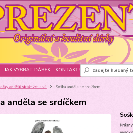
JAK VYBRAT DÁREK
KONTAKTY
ošky andělů strážných a víl
Soška anděla se srdíčkem
a anděla se srdíčkem
Sošk
Krásný
vysoký