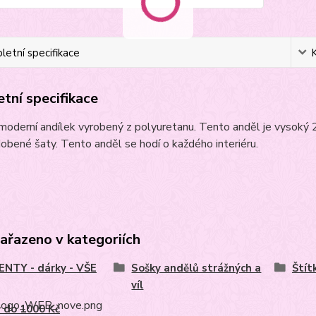
etní specifikace
tní specifikace
moderní andílek vyrobený z polyuretanu. Tento anděl je vysoký 
obené šaty. Tento anděl se hodí o každého interiéru.
zařazeno v kategoriích
NTY - dárky - VŠE
Sošky andělů strážných a
Štít
víl
 do 1000 Kč