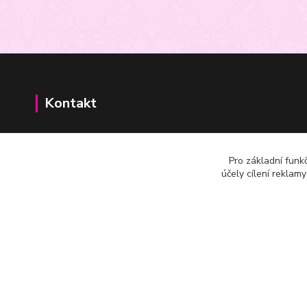
Kontakt
+420602625665
Pro základní funk
účely cílení reklam
m.joachimsthaler@seznam.cz,