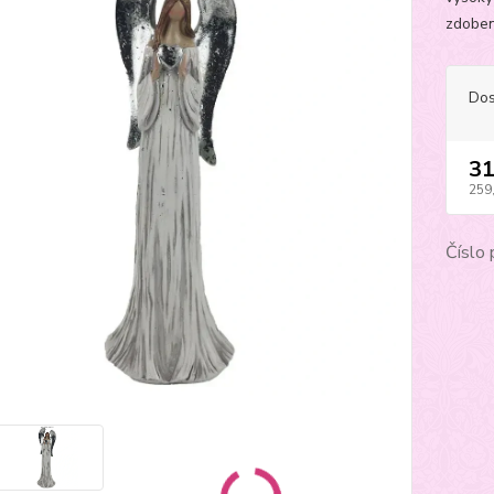
zdoben
Dos
31
259
Číslo 