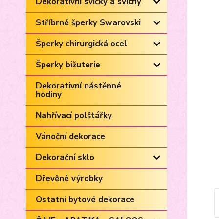
Dekorativní svíčky a svícny
Stříbrné šperky Swarovski
Šperky chirurgická ocel
Šperky bižuterie
Dekorativní nástěnné
hodiny
Nahřívací polštářky
Vánoční dekorace
Dekorační sklo
Dřevěné výrobky
Ostatní bytové dekorace