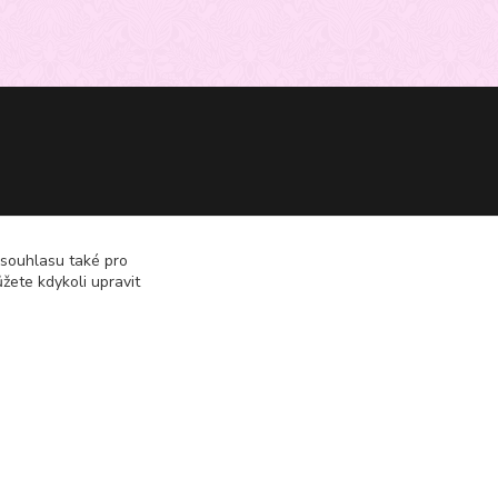
 souhlasu také pro
žete kdykoli upravit
Vytvořeno na
Eshop-rychle.cz