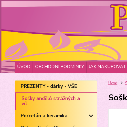
ÚVOD
OBCHODNÍ PODMÍNKY
JAK NAKUPOVAT
Úvod
S
PREZENTY - dárky - VŠE
Sošk
Sošky andělů strážných a
víl
Porcelán a keramika