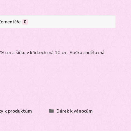
Komentáře
0
29 cm a šířku v křídlech má 10 cm. Soška anděla má
ky k produktům
Dárek k vánocům