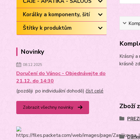
ČAJE - APATIKA - SALOOS
Korálky a komponenty, šití
Kompl
Štítky k produktům
Komple
Novinky
Krásný a 
krásně zd
08.12.2025
Doručení do Vánoc - Objednávejte do
21.12. do 14:30
(později po individuální dohodě)
číst celé
Zboží 
Zobrazit všechny novinky
PREZE
Dárky