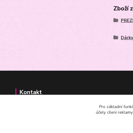
Zboží 
PREZE
Dárky
Kontakt
Pro základní funk
+420602625665
účely cílení reklam
m.joachimsthaler@seznam.cz,