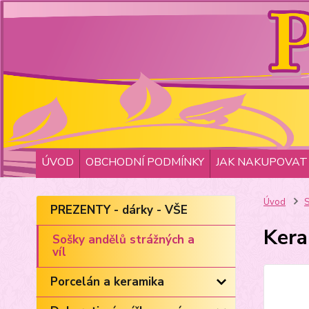
ÚVOD
OBCHODNÍ PODMÍNKY
JAK NAKUPOVAT
Úvod
S
PREZENTY - dárky - VŠE
Kera
Sošky andělů strážných a
víl
Porcelán a keramika