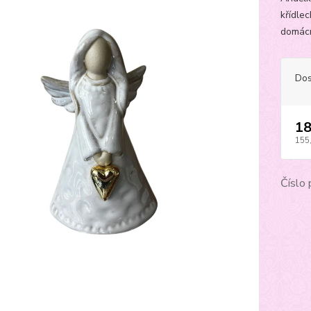
křídle
domácn
Dos
18
155
Číslo 