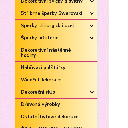
Dekorativní svíčky a svícny
Stříbrné šperky Swarovski
Šperky chirurgická ocel
Šperky bižuterie
Dekorativní nástěnné
hodiny
Nahřívací polštářky
Vánoční dekorace
Dekorační sklo
Dřevěné výrobky
Ostatní bytové dekorace