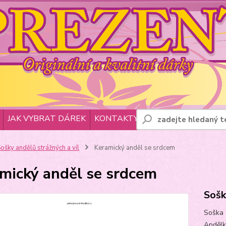
JAK VYBRAT DÁREK
KONTAKTY
ošky andělů strážných a víl
Keramický anděl se srdcem
mický anděl se srdcem
Sošk
Soška 
Andělk