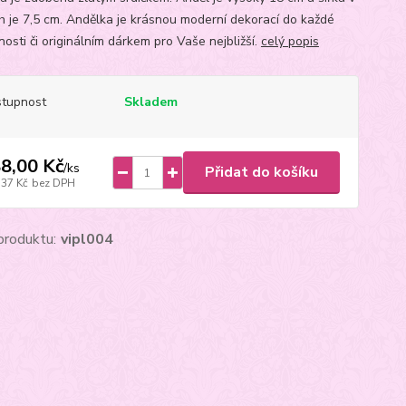
ch je 7,5 cm. Andělka je krásnou moderní dekorací do každé
osti či originálním dárkem pro Vaše nejbližší.
celý popis
tupnost
Skladem
8,00 Kč
/
ks
Přidat do košíku
,37 Kč
bez DPH
produktu:
vipl004