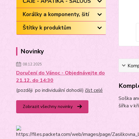
ČAJE - APATIKA - SALOOS
Korálky a komponenty, šití
Štítky k produktům
Novinky
08.12.2025
Kompl
Doručení do Vánoc - Objednávejte do
21.12. do 14:30
Komple
(později po individuální dohodě)
číst celé
Soška and
šířka v k
Zobrazit všechny novinky