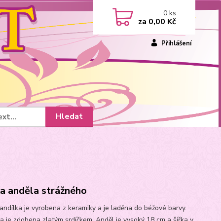
0
ks
za
0,00 Kč
Přihlášení
Hledat
a anděla strážného
andílka je vyrobena z keramiky a je laděna do béžové barvy.
a je zdobena zlatým srdíčkem. Anděl je vysoký 18 cm a šířka v