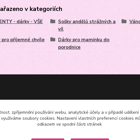
zařazeno v kategoriích
NTY - dárky - VŠE
Sošky andělů strážných a
Váno
víl
 pro příjemné chvíle
Dárky pro maminku do
porodnice
čnost, zpříjemnění používání webu, analytické účely a v případě udělení
y využíváme soubory cookies. Nastavení vlastních preferencí cookies mů
odkazem ve spodní části stránek.