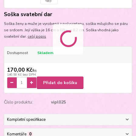
Soška svatební dar
Soška ženy a muže je vyrobená z polyuretanu, soška milujícího se páru
se srdcem. Její výška je 16 cm a šířka je 8,2 cm. Soška vhodná jako
svatební dar.
celý popis
Dostupnost
Skladem
170,00 Kč
/
ks
140,50 Kč
bez DPH
Přidat do košíku
Číslo produktu:
vipl025
Kompletní specifikace
Komentáře
0