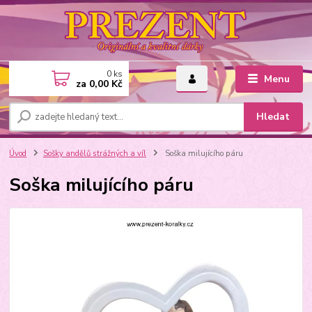
0
ks
Menu
za
0,00 Kč
Hledat
Úvod
Sošky andělů strážných a víl
Soška milujícího páru
Soška milujícího páru