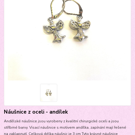
Náušnice z oceli - andílek
Andělské náušnice jsou vyrobeny z kvalitní chirurgické oceli a jsou
stříbrné barvy. Visací náušnice s motivem andílka, zapínání mají řešené
na zaklapnutí. Celková délka náušnic je 3 cm Tyto krásné náušnice