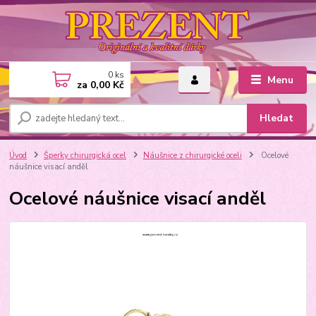
0
ks
Menu
za
0,00 Kč
Hledat
Úvod
Šperky chirurgická ocel
Náušnice z chirurgické oceli
Ocelové
náušnice visací anděl
Ocelové náušnice visací anděl