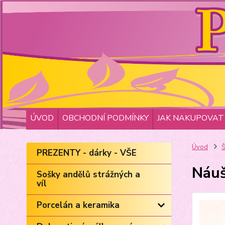
ÚVOD
OBCHODNÍ PODMÍNKY
JAK NAKUPOVAT
Úvod
Š
PREZENTY - dárky - VŠE
Náuš
Sošky andělů strážných a
víl
Porcelán a keramika