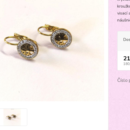
kroužk
visací 
náušnic
Dos
21
180
Číslo 