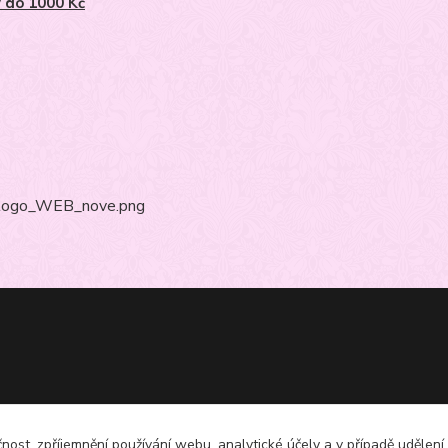
 do 1000 Kč
čnost, zpříjemnění používání webu, analytické účely a v případě udělení