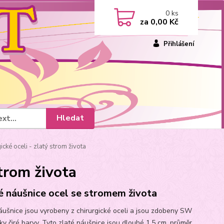
0
ks
za
0,00 Kč
Přihlášení
Hledat
ické oceli - zlatý strom života
strom života
é náušnice ocel se stromem života
áušnice jsou vyrobeny z chirurgické oceli a jsou zdobeny SW
lky čiré barvy. Tyto zlaté náušnice jsou dlouhé 1,5 cm, průměr