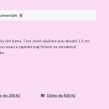
Komentáře
0
ky čiré barvy. Tyto zlaté náušnice jsou dlouhé 1,5 cm,
 visací a zapínání mají řešené na zacvaknutí.
ku.
y do 200 Kč
Dárky do 500 Kč