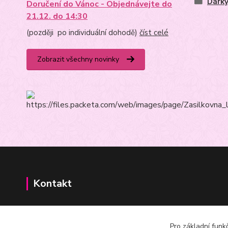
Dárky
Doručení do Vánoc - Objednávejte do
21.12. do 14:30
(později po individuální dohodě)
číst celé
Zobrazit všechny novinky
Kontakt
+420602625665
Pro základní funk