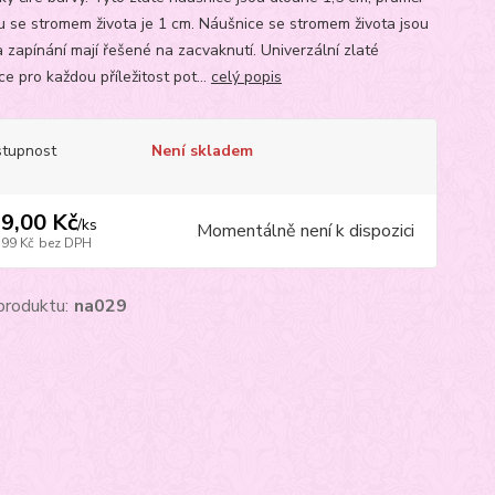
u se stromem života je 1 cm. Náušnice se stromem života jsou
a zapínání mají řešené na zacvaknutí. Univerzální zlaté
e pro každou příležitost pot...
celý popis
tupnost
Není skladem
9,00 Kč
/
ks
Momentálně není k dispozici
,99 Kč
bez DPH
produktu:
na029