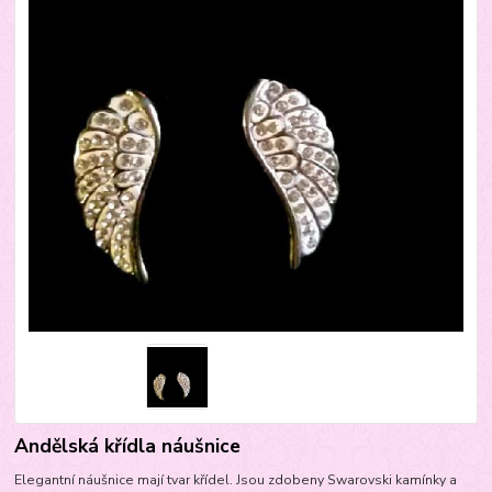
Andělská křídla náušnice
Elegantní náušnice mají tvar křídel. Jsou zdobeny Swarovski kamínky a