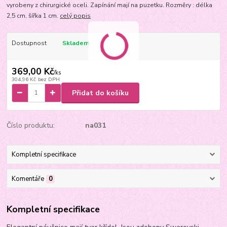
vyrobeny z chirurgické oceli. Zapínání mají na puzetku. Rozměry : délka
2,5 cm, šířka 1 cm.
celý popis
Dostupnost
Skladem
369,00 Kč
/
ks
304,96 Kč
bez DPH
Přidat do košíku
Číslo produktu:
na031
Kompletní specifikace
Komentáře
0
Kompletní specifikace