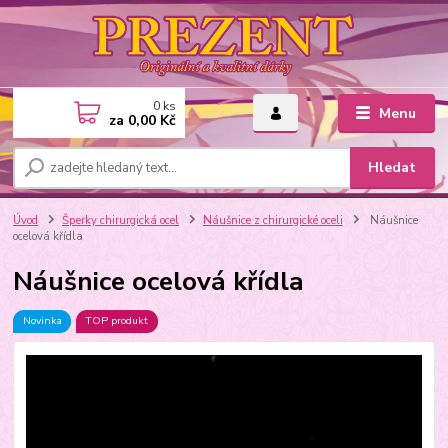
0
ks
Menu
za
0,00 Kč
Hledat
Úvod
Šperky chirurgická ocel
Náušnice z chirurgické oceli
Náušnice
ocelová křídla
Náušnice ocelová křídla
Novinka
TOP produkt