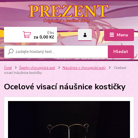
0
ks
Menu
za
0,00 Kč
Hledat
Úvod
Šperky chirurgická ocel
Náušnice z chirurgické oceli
Ocelové
visací náušnice kostičky
Ocelové visací náušnice kostičky