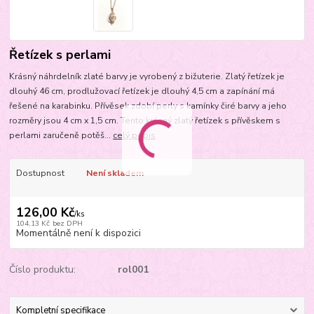
Řetízek s perlami
Krásný náhrdelník zlaté barvy je vyrobený z bižuterie. Zlatý řetízek je
dlouhý 46 cm, prodlužovací řetízek je dlouhý 4,5 cm a zapínání má
řešené na karabinku. Přívěsek zdobí perly s kamínky čiré barvy a jeho
rozměry jsou 4 cm x 1,5 cm. Tento krásný zlatý řetízek s přívěskem s
perlami zaručeně potěš...
celý popis
Dostupnost
Není skladem
126,00 Kč
/
ks
104,13 Kč
bez DPH
Momentálně není k dispozici
Číslo produktu:
rol001
Kompletní specifikace