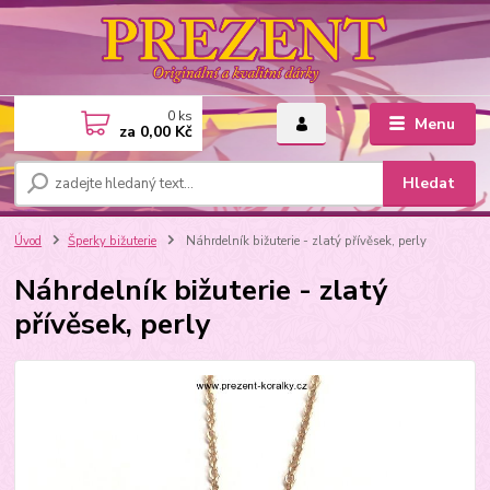
0
ks
Menu
za
0,00 Kč
Hledat
Úvod
Šperky bižuterie
Náhrdelník bižuterie - zlatý přívěsek, perly
Náhrdelník bižuterie - zlatý
přívěsek, perly