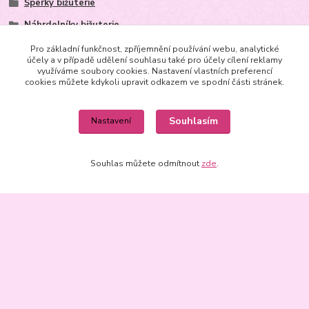
Šperky bižuterie
Náhrdelníky bižuterie
Ostatní skleněné výrobky
Pro základní funkčnost, zpříjemnění používání webu, analytické
účely a v případě udělení souhlasu také pro účely cílení reklamy
Dárky do 200 Kč
využíváme soubory cookies. Nastavení vlastních preferencí
cookies můžete kdykoli upravit odkazem ve spodní části stránek.
Dárky do 500 Kč
Dárky do 1000 Kč
Souhlasím
Nastavení
Souhlas můžete odmítnout
zde
.
Kontakt
+420602625665
m.joachimsthaler@seznam.cz,