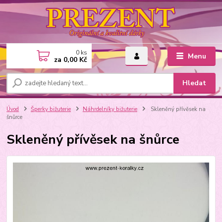
0
ks
Menu
za
0,00 Kč
Hledat
Úvod
Šperky bižuterie
Náhrdelníky bižuterie
Skleněný přívěsek na
šnůrce
Skleněný přívěsek na šnůrce