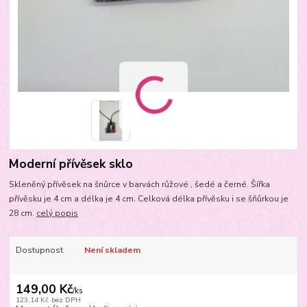
Moderní přívěsek sklo
Skleněný přívěsek na šnůrce v barvách růžové , šedé a černé. Šířka
přívěsku je 4 cm a délka je 4 cm. Celková délka přívěsku i se šňůrkou je
28 cm.
celý popis
Dostupnost
Není skladem
149,00 Kč
/
ks
123,14 Kč
bez DPH