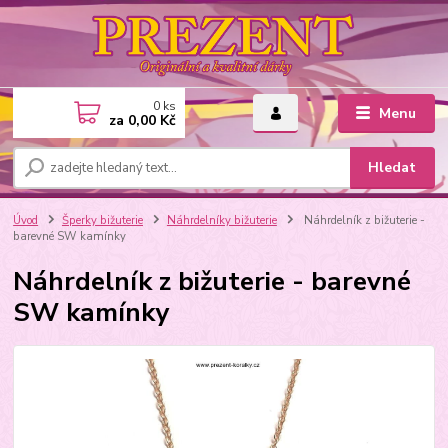
0
ks
Menu
za
0,00 Kč
Hledat
Úvod
Šperky bižuterie
Náhrdelníky bižuterie
Náhrdelník z bižuterie -
barevné SW kamínky
Náhrdelník z bižuterie - barevné
SW kamínky