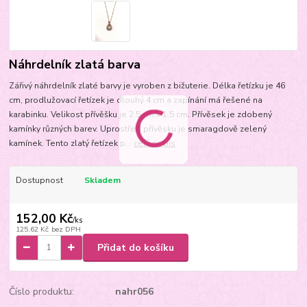
Náhrdelník zlatá barva
Zářivý náhrdelník zlaté barvy je vyroben z bižuterie. Délka řetízku je 46
cm, prodlužovací řetízek je dlouhý 4 cm a zapínání má řešené na
karabinku. Velikost přívěšku je 2,5 cm x 1,5 cm. Přívěsek je zdobený
kamínky různých barev. Uprostřed přívěsku je smaragdově zelený
kamínek. Tento zlatý řetízek p...
celý popis
Dostupnost
Skladem
152,00 Kč
/
ks
125,62 Kč
bez DPH
Přidat do košíku
Číslo produktu:
nahr056