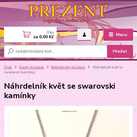
0
ks
Menu
za
0,00 Kč
Hledat
Úvod
Šperky bižuterie
Náhrdelníky bižuterie
Náhrdelník květ se
swarovski kamínky
Náhrdelník květ se swarovski
kamínky