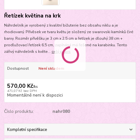
Řetízek květina na krk
Náhrdelník je vyrobený z kvalitní bižuterie bez obsahu niklu a je
rhodiovaný. Přívěsek ve tvaru květu je složený ze swarovski kamínků čiré
barvy. Rozměr přívěšku je 3 cm x 2,5 cm a řetízek je dlouhý 38 cm +
prodlužovací řetízek 6,5 cm, zapínáná má řešené na karabinku. Tento
zářivý náhrdelník s květe...
celý popis
Dostupnost
Není skladem
570,00 Kč
/
ks
471,07 Kč
bez DPH
Momentálně není k dispozici
Číslo produktu:
nahr080
Kompletní specifikace