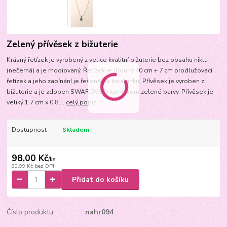
Zelený přívěsek z bižuterie
Krásný řetízek je vyrobený z velice kvalitní bižuterie bez obsahu niklu
(nečerná) a je rhodiovaný. Řetízek je dlouhý 40 cm + 7 cm prodlužovací
řetízek a jeho zapínání je řešené na karabinku. Přívěsek je vyroben z
bižuterie a je zdoben SWAROVSKI kamínkem zelené barvy. Přívěsek je
veliký 1,7 cm x 0,8 ...
celý popis
Dostupnost
Skladem
98,00 Kč
/
ks
80,99 Kč
bez DPH
Přidat do košíku
Číslo produktu:
nahr094