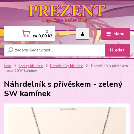
0
ks
Menu
za
0,00 Kč
Hledat
Úvod
Šperky bižuterie
Náhrdelníky bižuterie
Náhrdelník s přívěskem
- zelený SW kamínek
Náhrdelník s přívěskem - zelený
SW kamínek