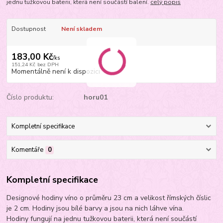
jednu tužkovou baterii, která není součástí balení.
celý popis
Dostupnost
Není skladem
183,00 Kč
/
ks
151,24 Kč
bez DPH
Momentálně není k dispozici
Číslo produktu:
horu01
Kompletní specifikace
Komentáře
0
Kompletní specifikace
Designové hodiny víno o průměru 23 cm a velikost římských číslic
je 2 cm. Hodiny jsou bílé barvy a jsou na nich láhve vína.
Hodiny fungují na jednu tužkovou baterii, která není součástí