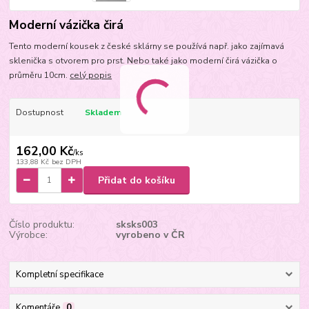
Moderní vázička čirá
Tento moderní kousek z české sklárny se používá např. jako zajímavá
sklenička s otvorem pro prst. Nebo také jako moderní čirá vázička o
průměru 10cm.
celý popis
Dostupnost
Skladem
162,00 Kč
/
ks
133,88 Kč
bez DPH
Přidat do košíku
Číslo produktu:
sksks003
Výrobce:
vyrobeno v ČR
Kompletní specifikace
Komentáře
0