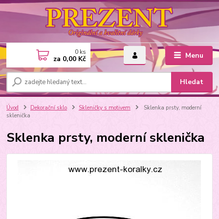
0
ks
Menu
za
0,00 Kč
Hledat
Úvod
Dekorační sklo
Skleničky s motivem
Sklenka prsty, moderní
sklenička
Sklenka prsty, moderní sklenička