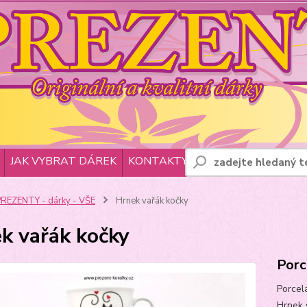
JAK VYBRAT DÁREK
KONTAKTY
REZENTY - dárky - VŠE
Hrnek vařák kočky
k vařák kočky
Porc
Porcel
Hrnek 