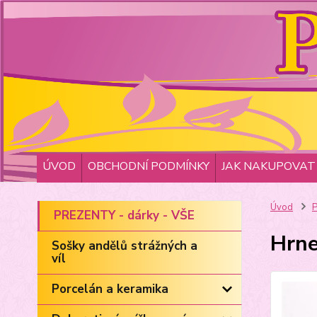
ÚVOD
OBCHODNÍ PODMÍNKY
JAK NAKUPOVAT
Úvod
P
PREZENTY - dárky - VŠE
Hrne
Sošky andělů strážných a
víl
Porcelán a keramika