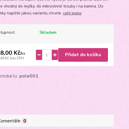
je vhodný do myčky, do mikrovlnné trouby i na kamna. Do
ky napište jakou variantu chcete.
celý popis
tupnost
Skladem
8,00 Kč
/
ks
Přidat do košíku
,69 Kč
bez DPH
produktu:
pole001
Komentáře
0