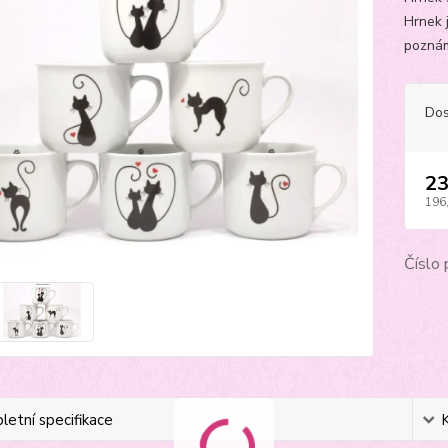
Hrnek 
poznám
Dos
23
196
Číslo 
etní specifikace