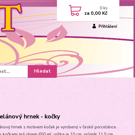
0
ks
za
0,00 Kč
Přihlášení
Hledat
elánový hrnek - kočky
ánový hrnek s motivem koček je vyrobený v české porcelánce.
s kočkami má objem 650 ml, výška je 10 cm, průměr 11,5 cm.