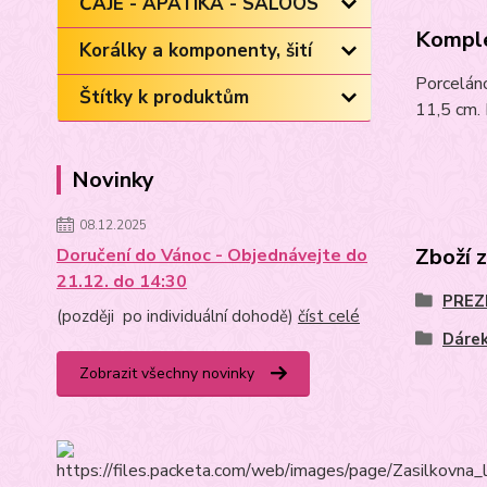
ČAJE - APATIKA - SALOOS
Komple
Korálky a komponenty, šití
Porcelán
Štítky k produktům
11,5 cm. 
Novinky
08.12.2025
Zboží 
Doručení do Vánoc - Objednávejte do
21.12. do 14:30
PREZE
(později po individuální dohodě)
číst celé
Dárek
Zobrazit všechny novinky