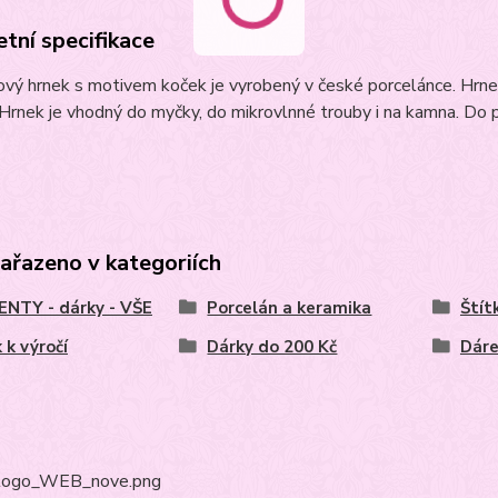
tní specifikace
ový hrnek s motivem koček je vyrobený v české porcelánce. Hrn
Hrnek je vhodný do myčky, do mikrovlnné trouby i na kamna. Do 
zařazeno v kategoriích
NTY - dárky - VŠE
Porcelán a keramika
Štít
 k výročí
Dárky do 200 Kč
Dáre