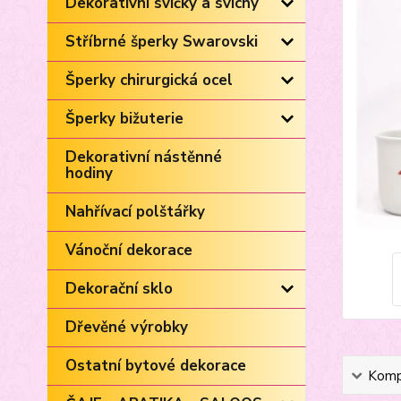
Dekorativní svíčky a svícny
Stříbrné šperky Swarovski
Šperky chirurgická ocel
Šperky bižuterie
Dekorativní nástěnné
hodiny
Nahřívací polštářky
Vánoční dekorace
Dekorační sklo
Dřevěné výrobky
Ostatní bytové dekorace
Kompl