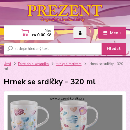
0
ks
Menu
za
0,00 Kč
Hledat
Úvod
Porcelán a keramika
Hrnky s motivem
Hrnek se srdíčky - 320
ml
Hrnek se srdíčky - 320 ml